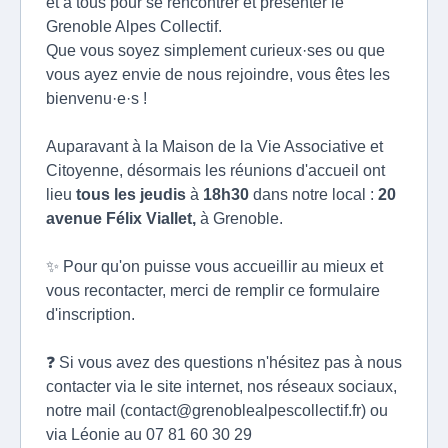
et à tous pour se rencontrer et présenter le
Grenoble Alpes Collectif.
Que vous soyez simplement curieux·ses ou que
vous ayez envie de nous rejoindre, vous êtes les
bienvenu·e·s !
Auparavant à la Maison de la Vie Associative et
Citoyenne, désormais les réunions d'accueil ont
lieu
tous les jeudis
à
18h30
dans notre local :
20
avenue Félix Viallet,
à Grenoble.
✨ Pour qu'on puisse vous accueillir au mieux et
vous recontacter, merci de remplir ce formulaire
d'inscription.
❓ Si vous avez des questions n'hésitez pas à nous
contacter via le site internet, nos réseaux sociaux,
notre mail (
contact@grenoblealpescollectif.fr
) ou
via Léonie au 07 81 60 30 29